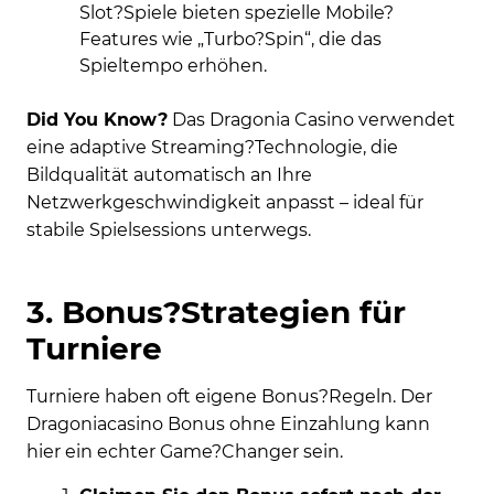
Slot?Spiele bieten spezielle Mobile?
Features wie „Turbo?Spin“, die das
Spieltempo erhöhen.
Did You Know?
Das Dragonia Casino verwendet
eine adaptive Streaming?Technologie, die
Bildqualität automatisch an Ihre
Netzwerkgeschwindigkeit anpasst – ideal für
stabile Spielsessions unterwegs.
3. Bonus?Strategien für
Turniere
Turniere haben oft eigene Bonus?Regeln. Der
Dragoniacasino Bonus ohne Einzahlung kann
hier ein echter Game?Changer sein.