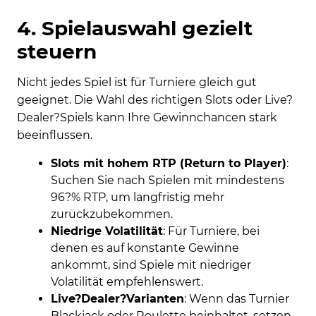
4. Spielauswahl gezielt
steuern
Nicht jedes Spiel ist für Turniere gleich gut
geeignet. Die Wahl des richtigen Slots oder Live?
Dealer?Spiels kann Ihre Gewinnchancen stark
beeinflussen.
Slots mit hohem RTP (Return to Player)
:
Suchen Sie nach Spielen mit mindestens
96?% RTP, um langfristig mehr
zurückzubekommen.
Niedrige Volatilität
: Für Turniere, bei
denen es auf konstante Gewinne
ankommt, sind Spiele mit niedriger
Volatilität empfehlenswert.
Live?Dealer?Varianten
: Wenn das Turnier
Blackjack oder Roulette beinhaltet, setzen