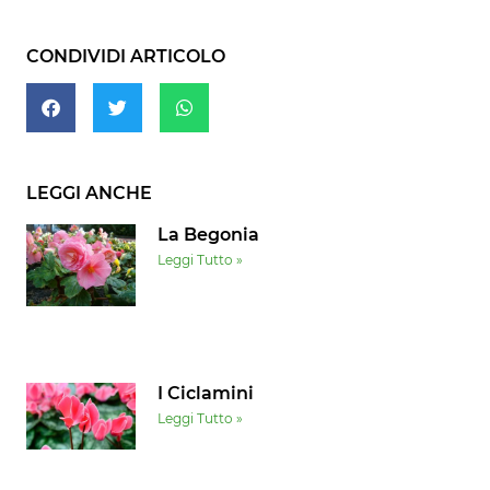
CONDIVIDI ARTICOLO
LEGGI ANCHE
La Begonia
Leggi Tutto »
I Ciclamini
Leggi Tutto »