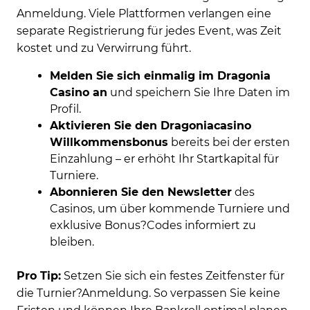
Anmeldung. Viele Plattformen verlangen eine
separate Registrierung für jedes Event, was Zeit
kostet und zu Verwirrung führt.
Melden Sie sich einmalig im Dragonia
Casino an
und speichern Sie Ihre Daten im
Profil.
Aktivieren Sie den Dragoniacasino
Willkommensbonus
bereits bei der ersten
Einzahlung – er erhöht Ihr Startkapital für
Turniere.
Abonnieren Sie den Newsletter
des
Casinos, um über kommende Turniere und
exklusive Bonus?Codes informiert zu
bleiben.
Pro Tip:
Setzen Sie sich ein festes Zeitfenster für
die Turnier?Anmeldung. So verpassen Sie keine