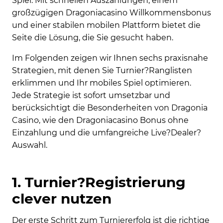
Spiel: Mit schnellen Auszahlungen, einem
großzügigen Dragoniacasino Willkommensbonus
und einer stabilen mobilen Plattform bietet die
Seite die Lösung, die Sie gesucht haben.
Im Folgenden zeigen wir Ihnen sechs praxisnahe
Strategien, mit denen Sie Turnier?Ranglisten
erklimmen und Ihr mobiles Spiel optimieren.
Jede Strategie ist sofort umsetzbar und
berücksichtigt die Besonderheiten von Dragonia
Casino, wie den Dragoniacasino Bonus ohne
Einzahlung und die umfangreiche Live?Dealer?
Auswahl.
1. Turnier?Registrierung
clever nutzen
Der erste Schritt zum Turniererfolg ist die richtige