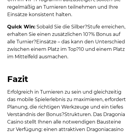
regelmäßig an Turnieren teilnehmen und Ihre
Einsätze konsistent halten.
Quick Win:
Sobald Sie die Silber?Stufe erreichen,
erhalten Sie einen zusätzlichen 10?% Bonus auf
alle Turnier?Einsätze – das kann den Unterschied
zwischen einem Platz im Top?10 und einem Platz
im Mittelfeld ausmachen.
Fazit
Erfolgreich in Turnieren zu sein und gleichzeitig
das mobile Spielerlebnis zu maximieren, erfordert
Planung, die richtigen Werkzeuge und ein tiefes
Verständnis der Bonus?Strukturen. Das Dragonia
Casino stellt Ihnen alle notwendigen Bausteine
zur Verfügung: einen attraktiven Dragoniacasino