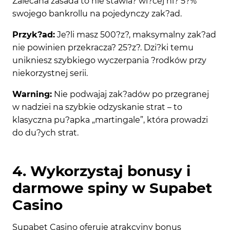
Zalecana zasada to nie stawia? wi?cej ni? 5?%
swojego bankrollu na pojedynczy zak?ad.
Przyk?ad:
Je?li masz 500?z?, maksymalny zak?ad
nie powinien przekracza? 25?z?. Dzi?ki temu
unikniesz szybkiego wyczerpania ?rodków przy
niekorzystnej serii.
Warning:
Nie podwajaj zak?adów po przegranej
w nadziei na szybkie odzyskanie strat – to
klasyczna pu?apka „martingale”, która prowadzi
do du?ych strat.
4. Wykorzystaj bonusy i
darmowe spiny w Supabet
Casino
Supabet Casino oferuje atrakcyjny bonus