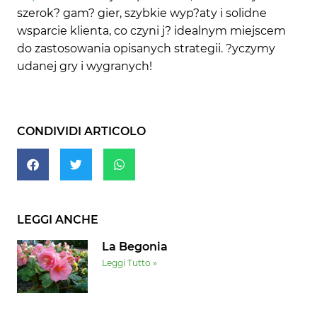
szerok? gam? gier, szybkie wyp?aty i solidne
wsparcie klienta, co czyni j? idealnym miejscem
do zastosowania opisanych strategii. ?yczymy
udanej gry i wygranych!
CONDIVIDI ARTICOLO
LEGGI ANCHE
La Begonia
Leggi Tutto »