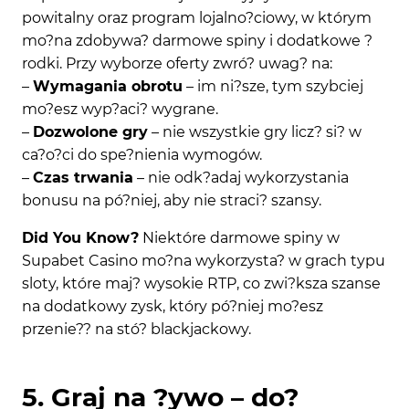
powitalny oraz program lojalno?ciowy, w którym
mo?na zdobywa? darmowe spiny i dodatkowe ?
rodki. Przy wyborze oferty zwró? uwag? na:
–
Wymagania obrotu
– im ni?sze, tym szybciej
mo?esz wyp?aci? wygrane.
–
Dozwolone gry
– nie wszystkie gry licz? si? w
ca?o?ci do spe?nienia wymogów.
–
Czas trwania
– nie odk?adaj wykorzystania
bonusu na pó?niej, aby nie straci? szansy.
Did You Know?
Niektóre darmowe spiny w
Supabet Casino mo?na wykorzysta? w grach typu
sloty, które maj? wysokie RTP, co zwi?ksza szanse
na dodatkowy zysk, który pó?niej mo?esz
przenie?? na stó? blackjackowy.
5. Graj na ?ywo – do?