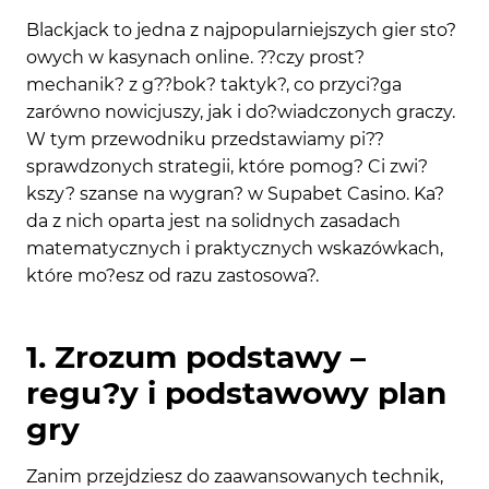
Blackjack to jedna z najpopularniejszych gier sto?
owych w kasynach online. ??czy prost?
mechanik? z g??bok? taktyk?, co przyci?ga
zarówno nowicjuszy, jak i do?wiadczonych graczy.
W tym przewodniku przedstawiamy pi??
sprawdzonych strategii, które pomog? Ci zwi?
kszy? szanse na wygran? w Supabet Casino. Ka?
da z nich oparta jest na solidnych zasadach
matematycznych i praktycznych wskazówkach,
które mo?esz od razu zastosowa?.
1. Zrozum podstawy –
regu?y i podstawowy plan
gry
Zanim przejdziesz do zaawansowanych technik,