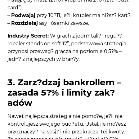
card”).
–
Podwajaj
przy 10?11, je?li krupier ma ni?sz? kart?.
–
Rozdzielaj
asy i ósemki zawsze.
Industry Secret:
W grach z jedn? tali? i regu??
“dealer stands on soft 17”, podstawowa strategia
przynosi przewag? gracza na poziomie 0,5?% –
jedn? z najlepszych w bran?y.
3. Zarz?dzaj bankrollem –
zasada 5?% i limity zak?
adów
Nawet najlepsza strategia nie pomo?e, je?li nie
kontrolujesz swojego bud?etu. Ustal, ile mo?esz
przeznaczy? na sesj? i nie przekraczaj tej kwoty.