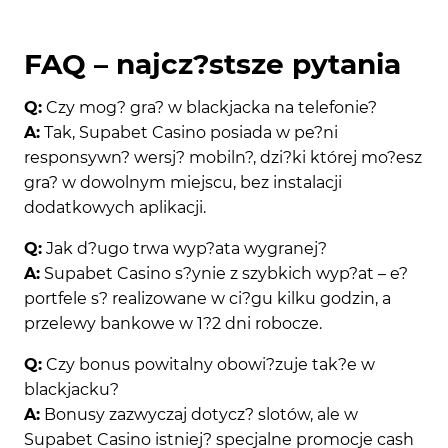
FAQ – najcz?stsze pytania
Q:
Czy mog? gra? w blackjacka na telefonie?
A:
Tak, Supabet Casino posiada w pe?ni
responsywn? wersj? mobiln?, dzi?ki której mo?esz
gra? w dowolnym miejscu, bez instalacji
dodatkowych aplikacji.
Q:
Jak d?ugo trwa wyp?ata wygranej?
A:
Supabet Casino s?ynie z szybkich wyp?at – e?
portfele s? realizowane w ci?gu kilku godzin, a
przelewy bankowe w 1?2 dni robocze.
Q:
Czy bonus powitalny obowi?zuje tak?e w
blackjacku?
A:
Bonusy zazwyczaj dotycz? slotów, ale w
Supabet Casino istniej? specjalne promocje cash