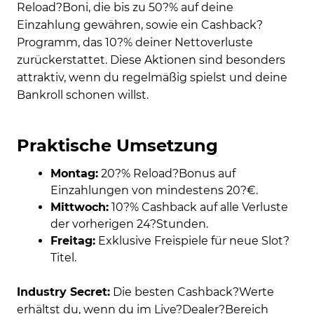
Reload?Boni, die bis zu 50?% auf deine
Einzahlung gewähren, sowie ein Cashback?
Programm, das 10?% deiner Nettoverluste
zurückerstattet. Diese Aktionen sind besonders
attraktiv, wenn du regelmäßig spielst und deine
Bankroll schonen willst.
Praktische Umsetzung
Montag:
20?% Reload?Bonus auf
Einzahlungen von mindestens 20?€.
Mittwoch:
10?% Cashback auf alle Verluste
der vorherigen 24?Stunden.
Freitag:
Exklusive Freispiele für neue Slot?
Titel.
Industry Secret:
Die besten Cashback?Werte
erhältst du, wenn du im Live?Dealer?Bereich