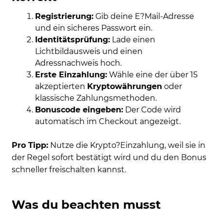
Registrierung:
Gib deine E?Mail-Adresse
und ein sicheres Passwort ein.
Identitätsprüfung:
Lade einen
Lichtbildausweis und einen
Adressnachweis hoch.
Erste Einzahlung:
Wähle eine der über 15
akzeptierten
Kryptowährungen
oder
klassische Zahlungsmethoden.
Bonuscode eingeben:
Der Code wird
automatisch im Checkout angezeigt.
Pro Tipp:
Nutze die Krypto?Einzahlung, weil sie in
der Regel sofort bestätigt wird und du den Bonus
schneller freischalten kannst.
Was du beachten musst