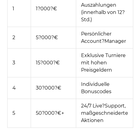
Auszahlungen
1
1?000?€
(innerhalb von 12?
Std.)
Persönlicher
2
5?000?€
Account?Manager
Exklusive Turniere
3
15?000?€
mit hohen
Preisgeldern
Individuelle
4
30?000?€
Bonuscodes
24/7 Live?Support,
5
50?000?€+
maßgeschneiderte
Aktionen