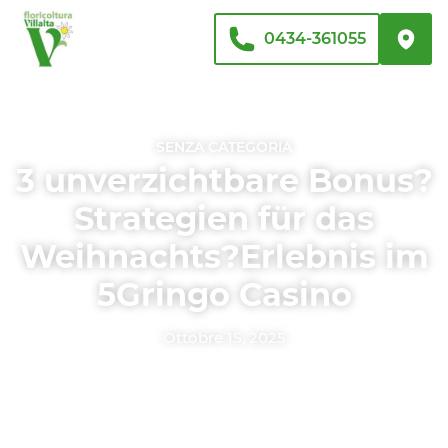
Vai
al
0434-361055
contenuto
SENZA CATEGORIA
3 unverzichtbare Bonus?
Strategien für das
Weihnachts?Erlebnis im
5Gringo Casino
Ottobre 15, 2025