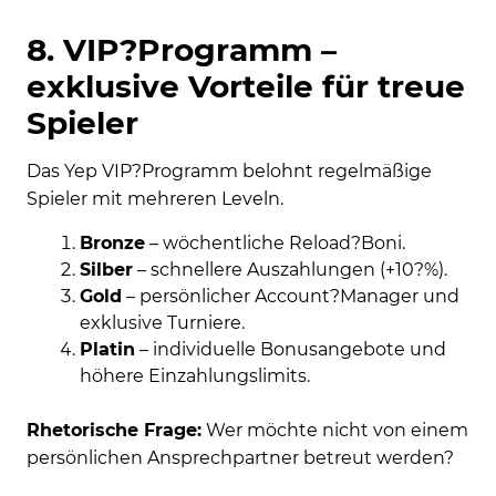
8. VIP?Programm –
exklusive Vorteile für treue
Spieler
Das Yep VIP?Programm belohnt regelmäßige
Spieler mit mehreren Leveln.
Bronze
– wöchentliche Reload?Boni.
Silber
– schnellere Auszahlungen (+10?%).
Gold
– persönlicher Account?Manager und
exklusive Turniere.
Platin
– individuelle Bonusangebote und
höhere Einzahlungslimits.
Rhetorische Frage:
Wer möchte nicht von einem
persönlichen Ansprechpartner betreut werden?