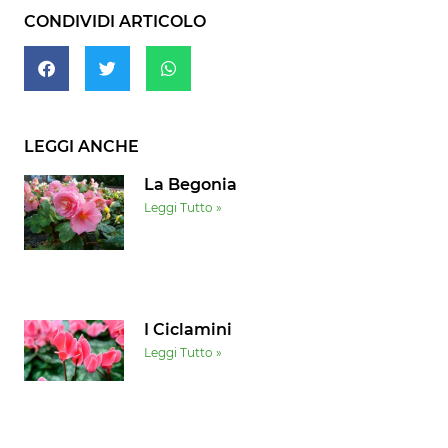
CONDIVIDI ARTICOLO
LEGGI ANCHE
La Begonia
Leggi Tutto »
I Ciclamini
Leggi Tutto »