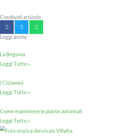
Condividi articolo
Leggi anche
La Begonia
Leggi Tutto »
I Ciclamini
Leggi Tutto »
Come mantenere le piante autunnali
Leggi Tutto »