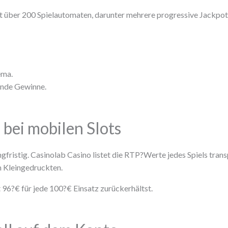
t über 200 Spielautomaten, darunter mehrere progressive Jackpot?
ema.
rnde Gewinne.
bei mobilen Slots
fristig. Casinolab Casino listet die RTP?Werte jedes Spiels trans
m Kleingedruckten.
96?€ für jede 100?€ Einsatz zurückerhältst.