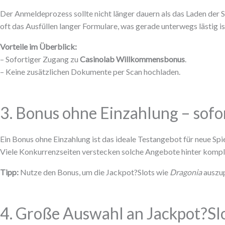
Der Anmeldeprozess sollte nicht länger dauern als das Laden der 
oft das Ausfüllen langer Formulare, was gerade unterwegs lästig is
Vorteile im Überblick:
– Sofortiger Zugang zu
Casinolab Willkommensbonus
.
– Keine zusätzlichen Dokumente per Scan hochladen.
3. Bonus ohne Einzahlung – sofor
Ein Bonus ohne Einzahlung ist das ideale Testangebot für neue Sp
Viele Konkurrenzseiten verstecken solche Angebote hinter kompl
Tipp:
Nutze den Bonus, um die Jackpot?Slots wie
Dragonia
auszup
4. Große Auswahl an Jackpot?Sl