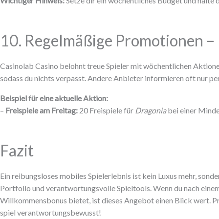
Wichtiger Hinweis:
Setze dir ein wöchentliches Budget und halte 
10. Regelmäßige Promotionen –
Casinolab Casino belohnt treue Spieler mit wöchentlichen Aktion
sodass du nichts verpasst. Andere Anbieter informieren oft nur per
Beispiel für eine aktuelle Aktion:
–
Freispiele am Freitag:
20 Freispiele für
Dragonia
bei einer Minde
Fazit
Ein reibungsloses mobiles Spielerlebnis ist kein Luxus mehr, sond
Portfolio und verantwortungsvolle Spieltools. Wenn du nach eine
Willkommensbonus bietet, ist dieses Angebot einen Blick wert. Pro
spiel verantwortungsbewusst!