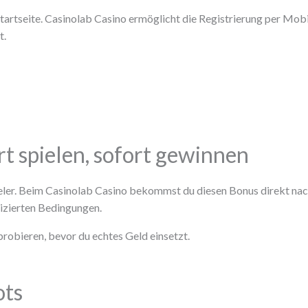
Startseite. Casinolab Casino ermöglicht die Registrierung per Mob
t.
t spielen, sofort gewinnen
ieler. Beim Casinolab Casino bekommst du diesen Bonus direkt nach
izierten Bedingungen.
robieren, bevor du echtes Geld einsetzt.
ots