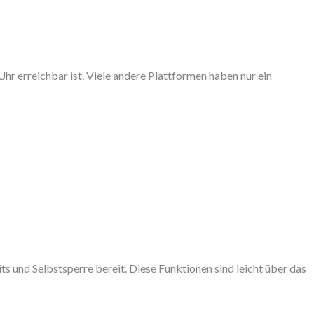
Uhr erreichbar ist. Viele andere Plattformen haben nur ein
its und Selbstsperre bereit. Diese Funktionen sind leicht über das