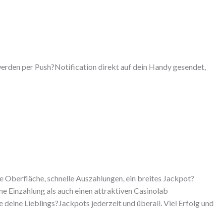
werden per Push?Notification direkt auf dein Handy gesendet,
e Oberfläche, schnelle Auszahlungen, ein breites Jackpot?
e Einzahlung als auch einen attraktiven Casinolab
deine Lieblings?Jackpots jederzeit und überall. Viel Erfolg und