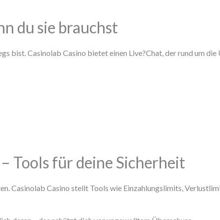
nn du sie brauchst
gs bist. Casinolab Casino bietet einen Live?Chat, der rund um die 
– Tools für deine Sicherheit
en. Casinolab Casino stellt Tools wie Einzahlungslimits, Verlustlim