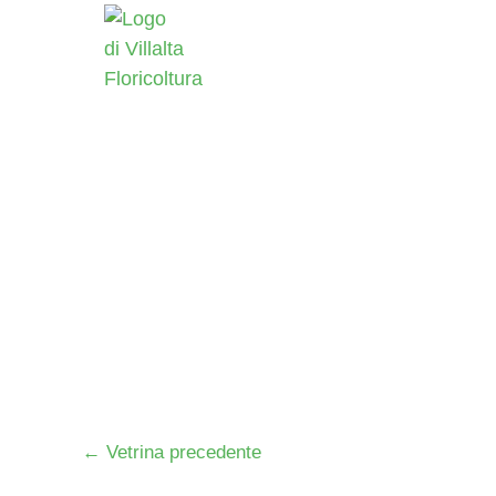
Vai
al
contenuto
←
Vetrina precedente