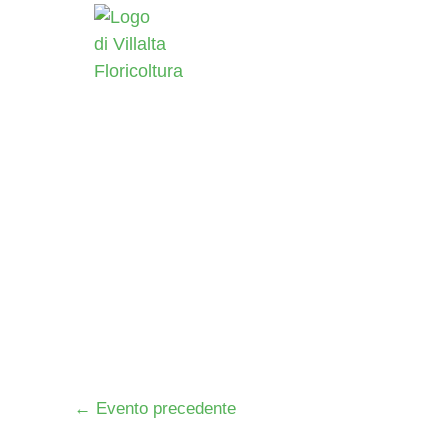
Vai
al
contenuto
←
Evento precedente